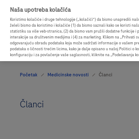
Naša upotreba kolačića
Prijavite se da biste pristupili detaljnim informacij
Koristimo kolačiće i druge tehnologije („kolačići“) da bismo unapredili na
želeli bismo da koristimo i kolačiće (1) da bismo saznali kako se koristi naš
statistiku sa više veb-stranica, (2) da bismo vam pružili dodatne funkcije 
interakcije sa društvenim medijima i (4) za marketing. Klikom na „Prihvati s
odgovarajuću obradu podataka koja može sadržati informacije o vašem pregl
podataka o ličnosti trećim licima, kako je dalje opisano u našoj Politici o k
konfiguraciju i za povlačenje vaše saglasnosti, kliknite na „Podešavanja ko
Članci