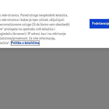
ama o proizvodu, vrednim resursima i sveobuhvatnim podacima o ispi
šu veb-stranicu. Pored strogo neophodnih kolačića,
a veb-stranica i kakav je njen učinak, uključujući
Podešavanja
i personalizovane usluge (3) da bismo vam obezbedili
ve“ pristajete na upotrebu svih kolačića i
edaču (browser) i IP adresi, kao i na otkrivanje
olačićima/privatnosti. Za više informacija,
lačića“.
Politika o kolačićima