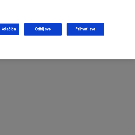
tivanju
Prijavite se
Registrujte se
Podrška
 kolačića
Odbij sve
Prihvati sve