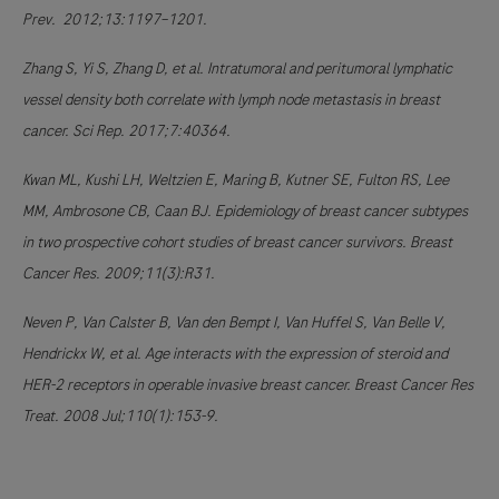
Prev. 2012;13:1197–1201.
Zhang S, Yi S, Zhang D, et al. Intratumoral and peritumoral lymphatic
vessel density both correlate with lymph node metastasis in breast
cancer. Sci Rep. 2017;7:40364.
Kwan ML, Kushi LH, Weltzien E, Maring B, Kutner SE, Fulton RS, Lee
MM, Ambrosone CB, Caan BJ. Epidemiology of breast cancer subtypes
in two prospective cohort studies of breast cancer survivors. Breast
Cancer Res. 2009;11(3):R31.
Neven P, Van Calster B, Van den Bempt I, Van Huffel S, Van Belle V,
Hendrickx W, et al. Age interacts with the expression of steroid and
HER-2 receptors in operable invasive breast cancer. Breast Cancer Res
Treat. 2008 Jul;110(1):153-9.