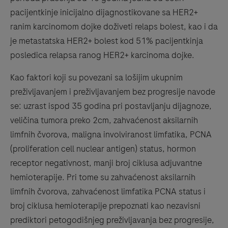
pacijentkinje inicijalno dijagnostikovane sa HER2+
ranim karcinomom dojke doživeti relaps bolest, kao i da
je metastatska HER2+ bolest kod 51% pacijentkinja
posledica relapsa ranog HER2+ karcinoma dojke.
Kao faktori koji su povezani sa lošijim ukupnim
preživljavanjem i preživljavanjem bez progresije navode
se: uzrast ispod 35 godina pri postavljanju dijagnoze,
veličina tumora preko 2cm, zahvaćenost aksilarnih
limfnih čvorova, maligna involviranost limfatika, PCNA
(proliferation cell nuclear antigen) status, hormon
receptor negativnost, manji broj ciklusa adjuvantne
hemioterapije. Pri tome su zahvaćenost aksilarnih
limfnih čvorova, zahvaćenost limfatika PCNA status i
broj ciklusa hemioterapije prepoznati kao nezavisni
prediktori petogodišnjeg preživljavanja bez progresije,