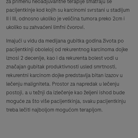
za primenu neoadjuvantne terapije smatraju se
pacijentkinje kod kojih su karcinomi svrstani u stadijum
II i III, odnosno ukoliko je veličina tumora preko 2cm i
ukoliko su zahvaćeni limfni čvorovi.
Imajući u vidu da medijana gubitka godina života po
pacijentkinji oboleloj od rekurentnog karcinoma dojke
iznosi 2 decenije, kao i da rekurenta bolest vodi u
značajan gubitak produktivnosti usled smrtnosti,
rekurentni karcinom dojke predstavlja bitan izazov u
lečenju maligniteta. Prostor za napredak u lečenju
postoji, a u težnji da izlečenje kao željeni ishod bude
moguće za što više pacijentkinja, svaku pacijentkinju
treba lečiti najboljom mogućom terapijom.