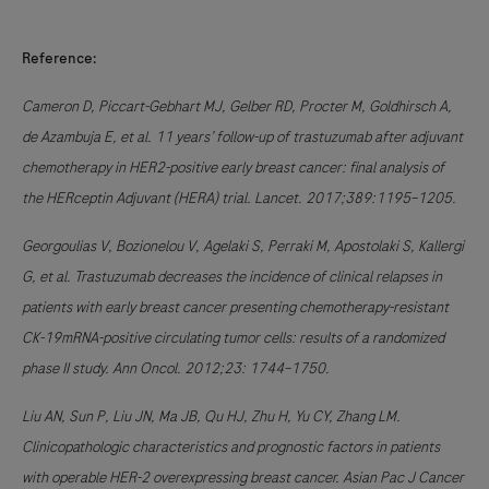
Reference:
Cameron D, Piccart-Gebhart MJ, Gelber RD, Procter M, Goldhirsch A,
de Azambuja E, et al. 11 years’ follow-up of trastuzumab after adjuvant
chemotherapy in HER2-positive early breast cancer: final analysis of
the HERceptin Adjuvant (HERA) trial. Lancet. 2017;389:1195–1205.
Georgoulias V, Bozionelou V, Agelaki S, Perraki M, Apostolaki S, Kallergi
G, et al. Trastuzumab decreases the incidence of clinical relapses in
patients with early breast cancer presenting chemotherapy-resistant
CK-19mRNA-positive circulating tumor cells: results of a randomized
phase II study. Ann Oncol. 2012;23: 1744–1750.
Liu AN, Sun P, Liu JN, Ma JB, Qu HJ, Zhu H, Yu CY, Zhang LM.
Clinicopathologic characteristics and prognostic factors in patients
with operable HER-2 overexpressing breast cancer. Asian Pac J Cancer