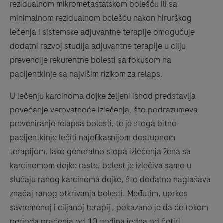
rezidualnom mikrometastatskom bolešću ili sa
minimalnom rezidualnom bolešću nakon hirurškog
lečenja i sistemske adjuvantne terapije omogućuje
dodatni razvoj studija adjuvantne terapije u cilju
prevencije rekurentne bolesti sa fokusom na
pacijentkinje sa najvišim rizikom za relaps.
U lečenju karcinoma dojke željeni ishod predstavlja
povećanje verovatnoće izlečenja, što podrazumeva
preveniranje relapsa bolesti, te je stoga bitno
pacijentkinje lečiti najefikasnijom dostupnom
terapijom. Iako generalno stopa izlečenja žena sa
karcinomom dojke raste, bolest je izlečiva samo u
slučaju ranog karcinoma dojke, što dodatno naglašava
značaj ranog otkrivanja bolesti. Međutim, uprkos
savremenoj i ciljanoj terapiji, pokazano je da će tokom
perioda praćenja od 10 godina jedna od četiri