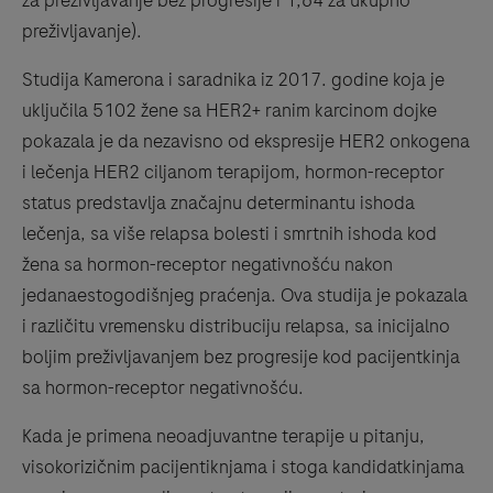
za preživljavanje bez progresije i 1,64 za ukupno
preživljavanje).
Studija Kamerona i saradnika iz 2017. godine koja je
uključila 5102 žene sa HER2+ ranim karcinom dojke
pokazala je da nezavisno od ekspresije HER2 onkogena
i lečenja HER2 ciljanom terapijom, hormon-receptor
status predstavlja značajnu determinantu ishoda
lečenja, sa više relapsa bolesti i smrtnih ishoda kod
žena sa hormon-receptor negativnošću nakon
jedanaestogodišnjeg praćenja. Ova studija je pokazala
i različitu vremensku distribuciju relapsa, sa inicijalno
boljim preživljavanjem bez progresije kod pacijentkinja
sa hormon-receptor negativnošću.
Kada je primena neoadjuvantne terapije u pitanju,
visokorizičnim pacijentiknjama i stoga kandidatkinjama