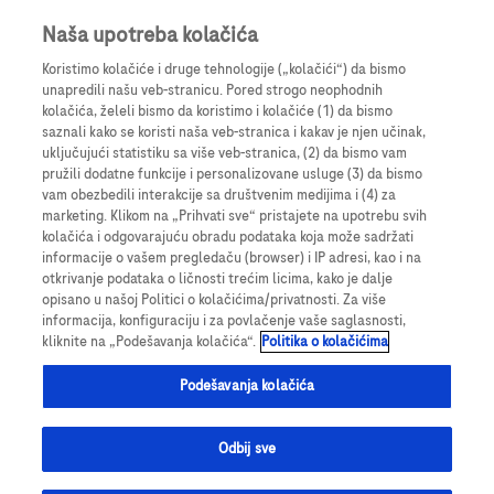
Prijavite se
Register
Naša upotreba kolačića
Koristimo kolačiće i druge tehnologije („kolačići“) da bismo
unapredili našu veb-stranicu. Pored strogo neophodnih
kolačića, želeli bismo da koristimo i kolačiće (1) da bismo
saznali kako se koristi naša veb-stranica i kakav je njen učinak,
uključujući statistiku sa više veb-stranica, (2) da bismo vam
pružili dodatne funkcije i personalizovane usluge (3) da bismo
vam obezbedili interakcije sa društvenim medijima i (4) za
marketing. Klikom na „Prihvati sve“ pristajete na upotrebu svih
kolačića i odgovarajuću obradu podataka koja može sadržati
informacije o vašem pregledaču (browser) i IP adresi, kao i na
otkrivanje podataka o ličnosti trećim licima, kako je dalje
opisano u našoj Politici o kolačićima/privatnosti. Za više
informacija, konfiguraciju i za povlačenje vaše saglasnosti,
Onkologija
kliknite na „Podešavanja kolačića“.
Politika o kolačićima
Podešavanja kolačića
Odbij sve