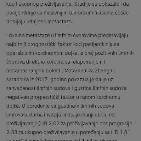
kao i ukupnog preživljavanja. Studije su pokazale i da
pacijentkinje sa masivnijim tumorskim masama češće
dobijaju udaljene metastaze.
Lokalne metastaze u limfnim čvorovima predstavljaju
najbitniji prognostički faktor kod pacijentkinja sa
operabilnim karcinomom dojke, a broj pozitivnih limfnih
čvorova direktno korelira sa relapsiranjem i
metastaziranjem bolesti. Meta-analiza Zhanga i
saradnika iz 2017. godine pokazala je da je uz
zahvaćenost limfnih sudova i gustina limfnih sudova
negativan prognostički faktor u ranom karcinomu
dojke. U poređenju sa gustinom limfnih sudova,
limfovasuklarna invazija imala je manji uticaj na
preživljavanje (HR 2,02 za preživljavanje bez progresije i
2,88 za ukupno preživljavanje u poređenju sa HR 1,81