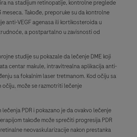
ira na stadijum retinopatije, kontrolne preglede
-3 meseca. Takođe, preporuke su da kontrolne
je anti-VEGF agenasa ili kortikosteroida u
trudnoće, a postpartalno u zavisnosti od
rojne studije su pokazale da lečenje DME koji
 centar makule, intravitrealna aplikacija anti-
đenju sa fokalnim laser tretmanom. Kod očiju sa
očiju, može se razmotriti lečenje
n lečenja PDR i pokazano je da ovakvo lečenje
 terapijom takođe može sprečiti progresija PDR
ja retinalne neovaskularizacije nakon prestanka