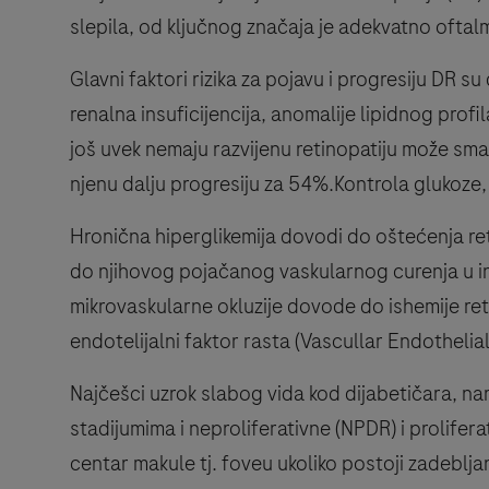
slepila, od ključnog značaja je adekvatno ofta
Glavni faktori rizika za pojavu i progresiju DR su
renalna insuficijencija, anomalije lipidnog prof
još uvek nemaju razvijenu retinopatiju može smanj
njenu dalju progresiju za 54%.Kontrola glukoze, ni
Hronična hiperglikemija dovodi do oštećenja re
do njihovog pojačanog vaskularnog curenja u inte
mikrovaskularne okluzije dovode do ishemije reti
endotelijalni faktor rasta (Vascullar Endotheli
Najčešci uzrok slabog vida kod dijabetičara, nar
stadijumima i neproliferativne (NPDR) i prolifer
centar makule tj. foveu ukoliko postoji zadebl