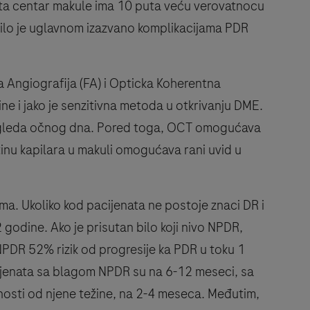
vata centar makule ima 10 puta veću verovatnocu
pilo je uglavnom izazvano komplikacijama PDR
Angiografija (FA) i Opticka Koherentna
ne i jako je senzitivna metoda u otkrivanju DME.
pregleda očnog dna. Pored toga, OCT omogućava
inu kapilara u makuli omogućava rani uvid u
ema. Ukoliko kod pacijenata ne postoje znaci DR i
 godine. Ako je prisutan bilo koji nivo NPDR,
PDR 52% rizik od progresije ka PDR u toku 1
ijenata sa blagom NPDR su na 6-12 meseci, sa
osti od njene težine, na 2-4 meseca. Međutim,