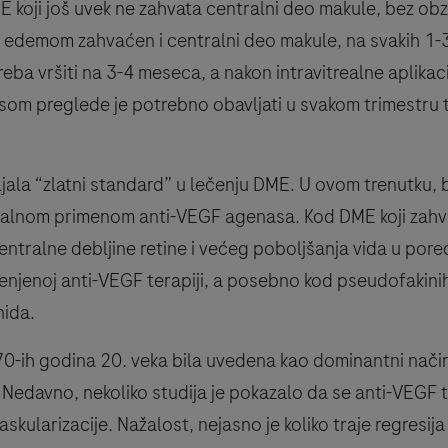
E koji još uvek ne zahvata centralni deo makule, bez obz
 je edemom zahvaćen i centralni deo makule, na svakih 1
ba vršiti na 3-4 meseca, a nakon intravitrealne aplikaci
som preglede je potrebno obavljati u svakom trimestru 
jala “zlatni standard” u lečenju DME. U ovom trenutku, b
ealnom primenom anti-VEGF agenasa. Kod DME koji zahvata
ntralne debljine retine i većeg poboljšanja vida u pore
njenoj anti-VEGF terapiji, a posebno kod pseudofakinih 
nida.
 70-ih godina 20. veka bila uvedena kao dominantni nači
. Nedavno, nekoliko studija je pokazalo da se anti-VEGF
askularizacije. Nažalost, nejasno je koliko traje regresi