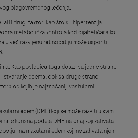
ihovog blagovremenog lečenja.
 ali i drugi faktori kao što su hipertenzija,
.Dobra metabolička kontrola kod dijabetičara koji
maju već razvijenu retinopatiju može usporiti
R.
ima. Kao posledica toga dolazi sa jedne strane
e i stvaranje edema, dok sa druge strane
ora od kojih je najznačaniji vaskularni
akularni edem (DME) koji se može razviti u svim
eoma je korisna podela DME na onaj koji zahvata
polju i na makularni edem koji ne zahvata njen