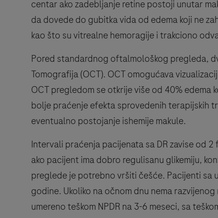
centar ako zadebljanje retine postoji unutar m
da dovede do gubitka vida od edema koji ne zah
kao što su vitrealne hemoragije i trakciono odva
Pored standardnog oftalmološkog pregleda, dve
Tomografija (OCT). OCT omogućava vizualizaciju 
OCT pregledom se otkrije više od 40% edema ko
bolje praćenje efekta sprovedenih terapijskih 
eventualno postojanje ishemije makule.
Intervali praćenja pacijenata sa DR zavise od 2 
ako pacijent ima dobro regulisanu glikemiju, kon
preglede je potrebno vršiti češće. Pacijenti s
godine. Ukoliko na očnom dnu nema razvijenog 
umereno teškom NPDR na 3-6 meseci, sa teškom 