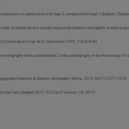
3.
complications in adolescents with type 2 compared with type 1 diabetes. Diab
 number of people blind or visually impaired by diabetic retinopathy: a meta 
 and Complications Trial. Arch Ophthalmol 1998; 116:874-86.
rence tomography versus stereoscopic fundus photography or bio-microscopy for 
angiography features of diabetic retinopathy. Retina. 2015;35(11):2371-2376.
betic Eye Care Updated 2017. ICO San Francisco, CA, 2017.