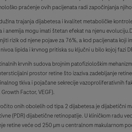
lmološko praćenje ovih pacijenata radi započinjanja nj
 dužina trajanja dijabetesa i kvalitet metaboličke kontrole,
ila i anemija mogu imati štetan efekat na njenu evoluciju
iti rizik od njene pojave za 76%, a kod pacijenata koji i
voa lipida i krvnog pritiska su ključni u bilo kojoj fazi D
tinalnih krvnih sudova brojnim patofiziološkim mehanizm
rsticijalni prostor retine što izaziva zadebljanje retin
nalnog tkiva i pojačane sekrecije vazoproliferativnih fakt
al Growth Factor, VEGF).
očito onih obolelih od tipa 2 dijabetesa je dijabetični m
ativne (PDR) dijabetične retinopatije. U kliničkom radu v
janje retine veće od 250 µm u centralnom makularnom pod