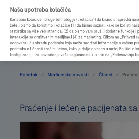
Naša upotreba kolačića
Prijavite se da biste pristupili detaljnim informacij
Koristimo kolačiće i druge tehnologije („kolačići“) da bismo unapredili na
želeli bismo da koristimo i kolačiće (1) da bismo saznali kako se koristi naš
statistiku sa više veb-stranica, (2) da bismo vam pružili dodatne funkcije 
interakcije sa društvenim medijima i (4) za marketing. Klikom na „Prihvati s
odgovarajuću obradu podataka koja može sadržati informacije o vašem pregl
podataka o ličnosti trećim licima, kako je dalje opisano u našoj Politici o k
konfiguraciju i za povlačenje vaše saglasnosti, kliknite na „Podešavanja ko
Praćenje i lečenje pacijenata sa