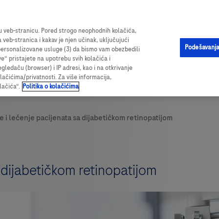
ama o proizvodu, vrednim resursima i sveobuhvatnim podacima o ispi
šu veb-stranicu. Pored strogo neophodnih kolačića,
a veb-stranica i kakav je njen učinak, uključujući
Podešavanja
i personalizovane usluge (3) da bismo vam obezbedili
ve“ pristajete na upotrebu svih kolačića i
edaču (browser) i IP adresi, kao i na otkrivanje
olačićima/privatnosti. Za više informacija,
lačića“.
Politika o kolačićima
 dijabetičkom retinopatijom