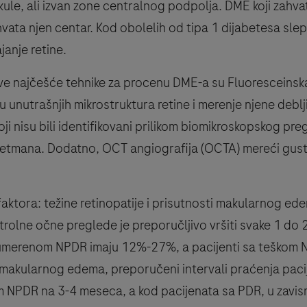
akule, ali izvan zone centralnog podpolja. DME koji zah
vata njen centar. Kod obolelih od tipa 1 dijabetesa sle
janje retine.
 najčešće tehnike za procenu DME-a su Fluoresceinska 
unutrašnjih mikrostruktura retine i merenje njene deblji
ji nisu bili identifikovani prilikom biomikroskopskog 
tretmana. Dodatno, OCT angiografija (OCTA) mereći gust
faktora: težine retinopatije i prisutnosti makularnog ed
trolne očne preglede je preporučljivo vršiti svake 1 do 2
a umerenom NPDR imaju 12%-27%, a pacijenti sa teškom N
makularnog edema, preporučeni intervali praćenja pac
NPDR na 3-4 meseca, a kod pacijenata sa PDR, u zavisn