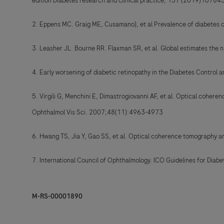
edition Diabetes research and clinical practice, 157 (2019)10784
2. Eppens MC. Graig ME, Cusamano), et al Prevalence of diabetes 
3. Leasher JL. Bourne RR. Flaxman SR, et al. Global estimates the
4. Early worsening of diabetic retinopathy in the Diabetes Control
5. Virgili G, Menchini E, Dimastrogiovanni AF, et al. Optical cohe
Ophthalmol Vis Sci. 2007;48(11):4963-4973
6. Hwang TS, Jia Y, Gao SS, et al. Optical coherence tomography 
7. International Council of Ophthalmology. ICO Guidelines for Dia
M-RS-00001890