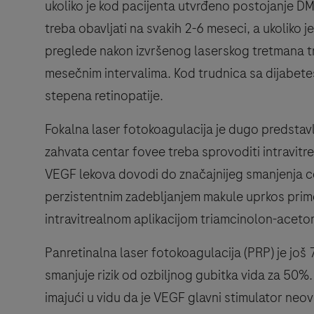
ukoliko je kod pacijenta utvrđeno postojanje DM
treba obavljati na svakih 2-6 meseci, a ukoliko
preglede nakon izvršenog laserskog tretmana tre
mesečnim intervalima. Kod trudnica sa dijabete
stepena retinopatije.
Fokalna laser fotokoagulacija je dugo predstavl
zahvata centar fovee treba sprovoditi intravitr
VEGF lekova dovodi do značajnijeg smanjenja ce
perzistentnim zadebljanjem makule uprkos prime
intravitrealnom aplikacijom triamcinolon-aceto
Panretinalna laser fotokoagulacija (PRP) je još
smanjuje rizik od ozbiljnog gubitka vida za 50%
imajući u vidu da je VEGF glavni stimulator neov