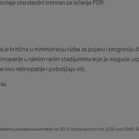
 ostaje standardni tretman za lečenje PDR.
je kritična u minimiziranju rizika za pojavu i progresiju 
etinopatije u njenim ranim stadijumima koje je moguće us
 nivo retinopatije i poboljšaju vid.
vac
l diabetes prevalence estimates for 2019 and projections for 2030 and 2045: Re