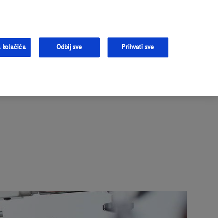
tivanju
Prijavite se
Registrujte se
Podrška
 kolačića
Odbij sve
Prihvati sve