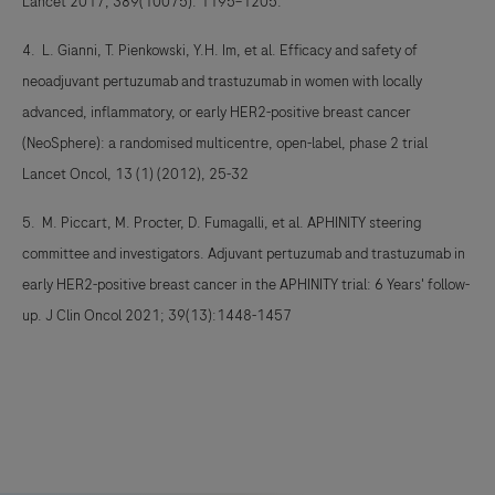
Lancet 2017; 389(10075): 1195–1205.
4. L. Gianni, T. Pienkowski, Y.H. Im, et al. Efficacy and safety of
neoadjuvant pertuzumab and trastuzumab in women with locally
advanced, inflammatory, or early HER2-positive breast cancer
(NeoSphere): a randomised multicentre, open-label, phase 2 trial
Lancet Oncol, 13 (1) (2012), 25-32
5. M. Piccart, M. Procter, D. Fumagalli, et al. APHINITY steering
committee and investigators. Adjuvant pertuzumab and trastuzumab in
early HER2-positive breast cancer in the APHINITY trial: 6 Years' follow-
up. J Clin Oncol 2021; 39(13):1448-1457