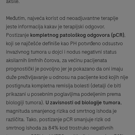
aksile.
Međutim, najveća korist od neoadjuvantne terapije
jeste informacija kakav je terapijski odgovor.
Postizanje
kompletnog patološkog odgovora (pCR)
,
koji se najčešće definiše kao PH potvrđeno odsustvo
invazivnog tumora u dojci i nodus negativni status
aksilarnih limfnih čorova, za većinu pacijenata
prognostički je povoljno jer je pokazano da oni imaju
duže preživljavanje u odnosu na pacijente kod kojih nije
postignuta kompletna remisija bolesti (detalji će biti
prikazani u posebnim poglavljima podeljenim prema
biologiji tumora).
U zavisnosti od biologije tumora
,
magnituda smanjenog rizika od smrtnog ishoda je
različita. Tako, postizanje pCR smanjuje rizik od
smrtnog ishoda za 84% kod trostruko negativnih