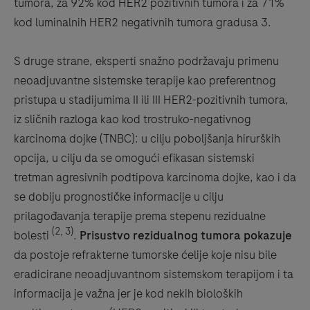
tumora, za 92% kod HER2 pozitivnih tumora i za 71%
kod luminalnih HER2 negativnih tumora gradusa 3.
S druge strane, eksperti snažno podržavaju primenu
neoadjuvantne sistemske terapije kao preferentnog
pristupa u stadijumima II ili III HER2-pozitivnih tumora,
iz sličnih razloga kao kod trostruko-negativnog
karcinoma dojke (TNBC): u cilju poboljšanja hirurških
opcija, u cilju da se omogući efikasan sistemski
tretman agresivnih podtipova karcinoma dojke, kao i da
se dobiju prognostičke informacije u cilju
prilagođavanja terapije prema stepenu rezidualne
(2, 3)
bolesti
.
Prisustvo rezidualnog tumora pokazuje
da postoje refrakterne tumorske ćelije koje nisu bile
eradicirane neoadjuvantnom sistemskom terapijom i ta
informacija je važna jer je kod nekih bioloških