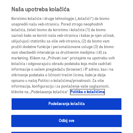
Prijavite se
Register
Naša upotreba kolačića
Koristimo kolačiće i druge tehnologije („kolačići“) da bismo
unapredili našu veb-stranicu. Pored strogo neophodnih
kolačića, želeli bismo da koristimo i kolačiće (1) da bismo
saznali kako se koristi naša veb-stranica i kakav je njen učinak,
uključujući statistiku sa više veb-stranica, (2) da bismo vam
pružili dodatne funkcije i personalizovane usluge (3) da bismo
vam obezbedili interakcije sa društvenim medijima i (4) za
marketing. Klikom na „Prihvati sve“ pristajete na upotrebu svih
kolačića i odgovarajuću obradu podataka koja može sadržati
informacije o vašem pregledaču (browser) i IP adresi, kao i na
otkrivanje podataka o ličnosti trećim licima, kako je dalje
opisano u našoj Politici o kolačićima/privatnosti. Za više
informacija, konfiguraciju i za povlačenje vaše saglasnosti,
kliknite na „Podešavanja kolačića“.
Politika o kolačićima
Onkologija
Podešavanja kolačića
Odbij sve