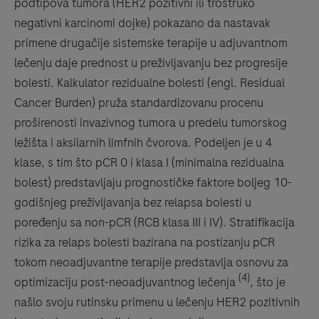
podtipova tumora (HER2 pozitivni ili trostruko
negativni karcinomi dojke) pokazano da nastavak
primene drugačije sistemske terapije u adjuvantnom
lečenju daje prednost u preživljavanju bez progresije
bolesti. Kalkulator rezidualne bolesti (engl. Residual
Cancer Burden) pruža standardizovanu procenu
proširenosti invazivnog tumora u predelu tumorskog
ležišta i aksilarnih limfnih čvorova. Podeljen je u 4
klase, s tim što pCR 0 i klasa I (minimalna rezidualna
bolest) predstavljaju prognostičke faktore boljeg 10-
godišnjeg preživljavanja bez relapsa bolesti u
poređenju sa non-pCR (RCB klasa III i IV). Stratifikacija
rizika za relaps bolesti bazirana na postizanju pCR
tokom neoadjuvantne terapije predstavlja osnovu za
(4)
optimizaciju post-neoadjuvantnog lečenja
, što je
našlo svoju rutinsku primenu u lečenju HER2 pozitivnih