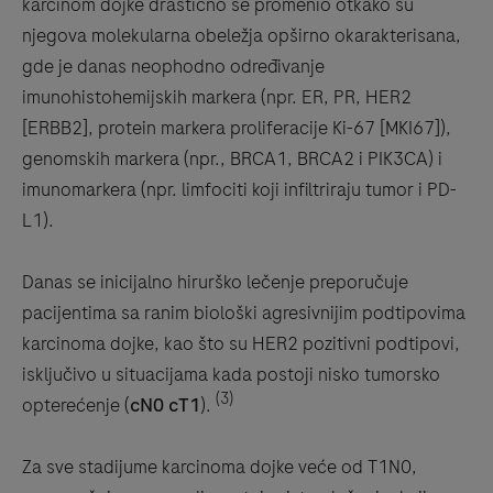
karcinom dojke drastično se promenio otkako su
njegova molekularna obeležja opširno okarakterisana,
gde je danas neophodno određivanje
imunohistohemijskih markera (npr. ER, PR, HER2
[ERBB2], protein markera proliferacije Ki-67 [MKI67]),
genomskih markera (npr., BRCA1, BRCA2 i PIK3CA) i
imunomarkera (npr. limfociti koji infiltriraju tumor i PD-
L1).
Danas se inicijalno hirurško lečenje preporučuje
pacijentima sa ranim biološki agresivnijim podtipovima
karcinoma dojke, kao što su HER2 pozitivni podtipovi,
isključivo u situacijama kada postoji nisko tumorsko
(3)
opterećenje (
cN0 cT1
).
Za sve stadijume karcinoma dojke veće od T1N0,