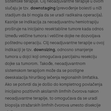
sistemske terapije. Cilj neoadjuvantne terapije u ovom
slučaju je tzv.
downstaging
(prevođenje bolesti u niži
stadijum da bi mogla da se uradi radikalna operacija).
Kasnije se indikacija za neoadjuvantnu hemiotrapiju
proširuje na inicijalno resektabilne tumore kada odnos
između veličine tumora i veličine dojke ne dozvoljava
poštednu operaciju. Cilj neoadjuvantne terapije u ovoj
indikaciji je tzv.
downsizing
, odnosno smanjenje
tumora u dojci koji omogućava parcijalnu resekciju
dojke sa tumorom. Takođe, neoadjuvantnom
sistemskom terapijom može da se postigne
deeskalacija hirurškog lečenja regionalnih limfatika.
Ako se potvrdi da je došlo do kompletnog povlačenja
inicijalno pozitivnih aksilarnih limfnih čvorova nakon
neoadjuvantne terapije, to omogućava da se uradi
biopsija stražarskih limfnih čvorova umesto disekcije