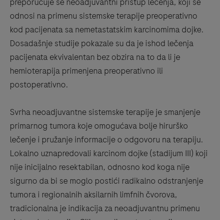
preporučuje se neoadjuvantni pristup lečenja, koji se
odnosi na primenu sistemske terapije preoperativno
kod pacijenata sa nemetastatskim karcinomima dojke.
Dosadašnje studije pokazale su da je ishod lečenja
pacijenata ekvivalentan bez obzira na to da li je
hemioterapija primenjena preoperativno ili
postoperativno.
Svrha neoadjuvantne sistemske terapije je smanjenje
primarnog tumora koje omogućava bolje hirurško
lečenje i pružanje informacije o odgovoru na terapiju.
Lokalno uznapredovali karcinom dojke (stadijum III) koji
nije inicijalno resektabilan, odnosno kod koga nije
sigurno da bi se moglo postići radikalno odstranjenje
tumora i regionalnih aksilarnih limfnih čvorova,
tradicionalna je indikacija za neoadjuvantnu primenu