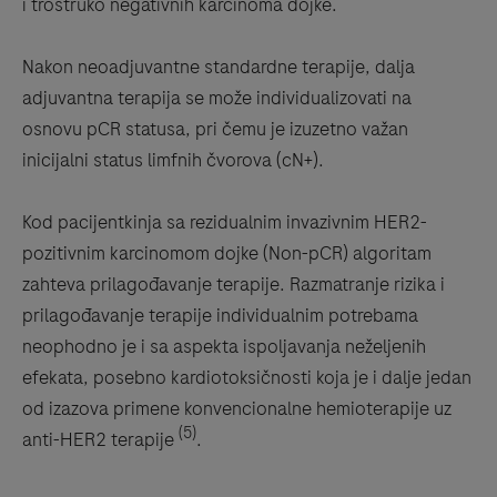
i trostruko negativnih karcinoma dojke.
Nakon neoadjuvantne standardne terapije, dalja
adjuvantna terapija se može individualizovati na
osnovu pCR statusa, pri čemu je izuzetno važan
inicijalni status limfnih čvorova (cN+).
Kod pacijentkinja sa rezidualnim invazivnim HER2-
pozitivnim karcinomom dojke (Non-pCR) algoritam
zahteva prilagođavanje terapije. Razmatranje rizika i
prilagođavanje terapije individualnim potrebama
neophodno je i sa aspekta ispoljavanja neželjenih
efekata, posebno kardiotoksičnosti koja je i dalje jedan
od izazova primene konvencionalne hemioterapije uz
(5)
anti-HER2 terapije
.