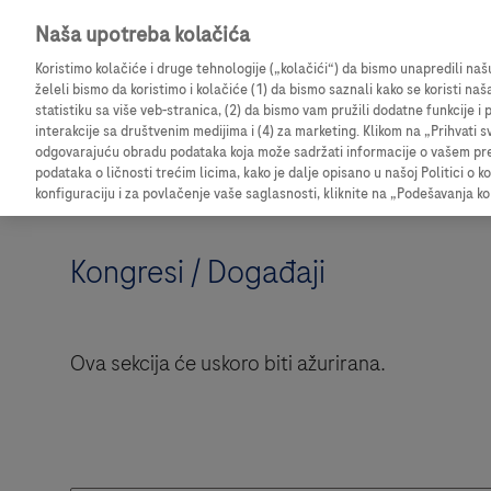
Naša upotreba kolačića
Prijavite se da biste pristupili detaljnim informacij
Koristimo kolačiće i druge tehnologije („kolačići“) da bismo unapredili na
želeli bismo da koristimo i kolačiće (1) da bismo saznali kako se koristi naš
statistiku sa više veb-stranica, (2) da bismo vam pružili dodatne funkcije 
interakcije sa društvenim medijima i (4) za marketing. Klikom na „Prihvati s
odgovarajuću obradu podataka koja može sadržati informacije o vašem pregl
podataka o ličnosti trećim licima, kako je dalje opisano u našoj Politici o k
konfiguraciju i za povlačenje vaše saglasnosti, kliknite na „Podešavanja ko
Kongresi / Događaji
Ova sekcija će uskoro biti ažurirana.