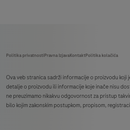
Ova veb stranica sadrži informacije o proizvodu koji j
detalje o proizvodu ili informacije koje inače nisu dost
ne preuzimamo nikakvu odgovornost za pristup takvi
bilo kojim zakonskim postupkom, propisom, registraci