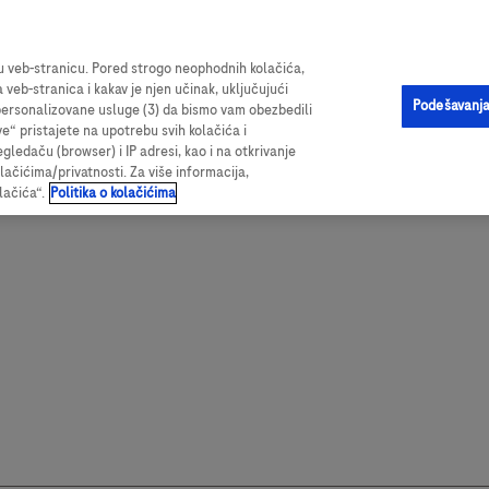
ama o proizvodu, vrednim resursima i sveobuhvatnim podacima o ispi
šu veb-stranicu. Pored strogo neophodnih kolačića,
a veb-stranica i kakav je njen učinak, uključujući
Podešavanja
i personalizovane usluge (3) da bismo vam obezbedili
ve“ pristajete na upotrebu svih kolačića i
edaču (browser) i IP adresi, kao i na otkrivanje
olačićima/privatnosti. Za više informacija,
lačića“.
Politika o kolačićima