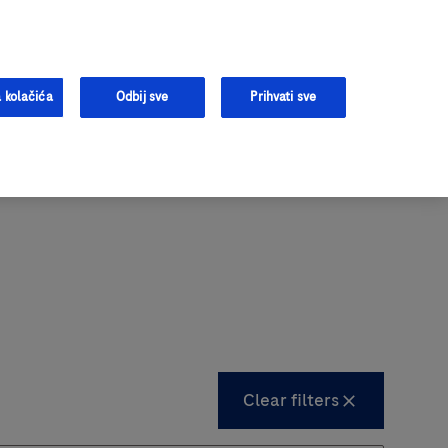
tivanju
Prijavite se
Registrujte se
Podrška
 kolačića
Odbij sve
Prihvati sve