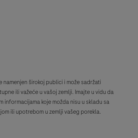
e namenjen širokoj publici i može sadržati
upne ili važeće u vašoj zemlji. Imajte u vidu da
m informacijama koje možda nisu u skladu sa
jom ili upotrebom u zemlji vašeg porekla.