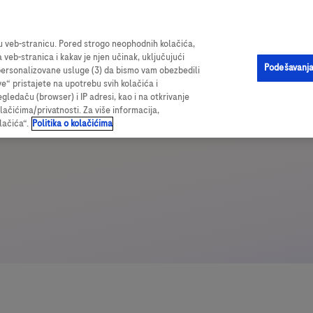
ama o proizvodu, vrednim resursima i sveobuhvatnim podacima o ispi
šu veb-stranicu. Pored strogo neophodnih kolačića,
a veb-stranica i kakav je njen učinak, uključujući
Podešavanja
i personalizovane usluge (3) da bismo vam obezbedili
ve“ pristajete na upotrebu svih kolačića i
edaču (browser) i IP adresi, kao i na otkrivanje
olačićima/privatnosti. Za više informacija,
lačića“.
Politika o kolačićima