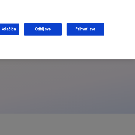
tivanju
Prijavite se
Registrujte se
Podrška
 kolačića
Odbij sve
Prihvati sve