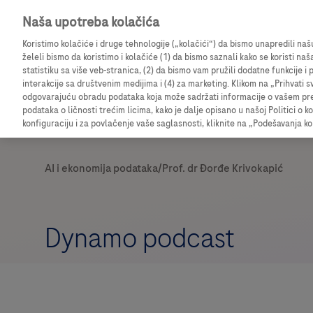
Naša upotreba kolačića
Prijavite se da biste pristupili detaljnim informacij
Koristimo kolačiće i druge tehnologije („kolačići“) da bismo unapredili na
želeli bismo da koristimo i kolačiće (1) da bismo saznali kako se koristi naš
statistiku sa više veb-stranica, (2) da bismo vam pružili dodatne funkcije 
interakcije sa društvenim medijima i (4) za marketing. Klikom na „Prihvati s
odgovarajuću obradu podataka koja može sadržati informacije o vašem pregl
podataka o ličnosti trećim licima, kako je dalje opisano u našoj Politici o k
konfiguraciju i za povlačenje vaše saglasnosti, kliknite na „Podešavanja ko
Dynamo podcast