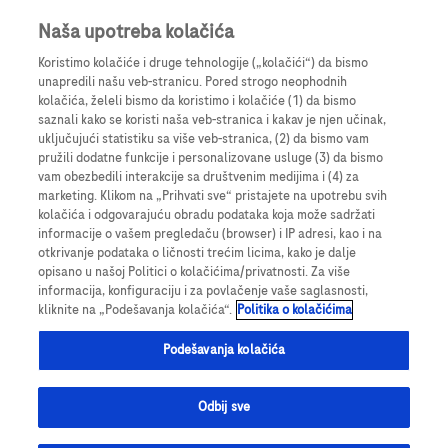
Prijavite se
Register
Naša upotreba kolačića
Koristimo kolačiće i druge tehnologije („kolačići“) da bismo
unapredili našu veb-stranicu. Pored strogo neophodnih
kolačića, želeli bismo da koristimo i kolačiće (1) da bismo
saznali kako se koristi naša veb-stranica i kakav je njen učinak,
uključujući statistiku sa više veb-stranica, (2) da bismo vam
pružili dodatne funkcije i personalizovane usluge (3) da bismo
vam obezbedili interakcije sa društvenim medijima i (4) za
marketing. Klikom na „Prihvati sve“ pristajete na upotrebu svih
kolačića i odgovarajuću obradu podataka koja može sadržati
informacije o vašem pregledaču (browser) i IP adresi, kao i na
Dynamo podcast
otkrivanje podataka o ličnosti trećim licima, kako je dalje
opisano u našoj Politici o kolačićima/privatnosti. Za više
informacija, konfiguraciju i za povlačenje vaše saglasnosti,
kliknite na „Podešavanja kolačića“.
Politika o kolačićima
Podešavanja kolačića
Rak pluća u Srbiji
Odbij sve