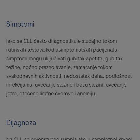
Simptomi
Iako se CLL često dijagnostikuje slučajno tokom
rutinskih testova kod asimptomatskih pacijenata,
simptomi mogu uključivati gubitak apetita, gubitak
težine, noćno preznojavanje, zamaranje tokom
svakodnevnih aktivnosti, nedostatak daha, podložnost
infekcijama, uvećanje slezine i bol u slezini, uvećanje
jetre, otečene limfne čvorove i anemiju.
Dijagnoza
Na CLL se prvenstveno sumnja ako u kompletnoj krvnoj