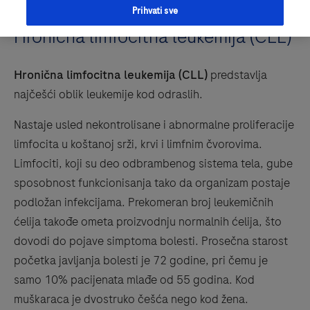
Prihvati sve
Hronična limfocitna leukemija (CLL)
Hronična limfocitna leukemija (CLL)
predstavlja
najčešći oblik leukemije kod odraslih.
Nastaje usled nekontrolisane i abnormalne proliferacije
limfocita u koštanoj srži, krvi i limfnim čvorovima.
Limfociti, koji su deo odbrambenog sistema tela, gube
sposobnost funkcionisanja tako da organizam postaje
podložan infekcijama. Prekomeran broj leukemičnih
ćelija takođe ometa proizvodnju normalnih ćelija, što
dovodi do pojave simptoma bolesti. Prosečna starost
početka javljanja bolesti je 72 godine, pri čemu je
samo 10% pacijenata mlađe od 55 godina. Kod
muškaraca je dvostruko češća nego kod žena.