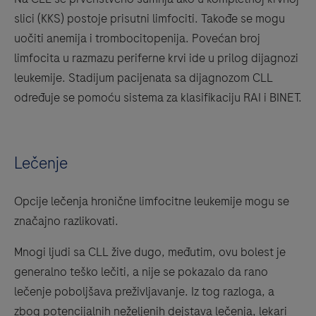
slici (KKS) postoje prisutni limfociti. Takođe se mogu
uočiti anemija i trombocitopenija. Povećan broj
limfocita u razmazu periferne krvi ide u prilog dijagnozi
leukemije. Stadijum pacijenata sa dijagnozom CLL
određuje se pomoću sistema za klasifikaciju RAI i BINET.
Lečenje
Opcije lečenja hronične limfocitne leukemije mogu se
značajno razlikovati.
Mnogi ljudi sa CLL žive dugo, međutim, ovu bolest je
generalno teško lečiti, a nije se pokazalo da rano
lečenje poboljšava preživljavanje. Iz tog razloga, a
zbog potencijalnih neželjenih dejstava lečenja, lekari