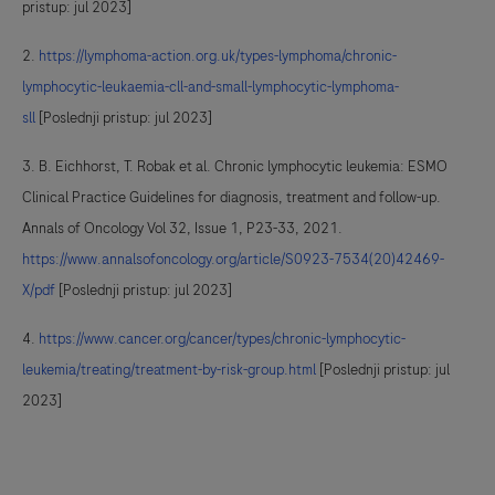
pristup: jul 2023]
2.
https://lymphoma-action.org.uk/types-lymphoma/chronic-
lymphocytic-leukaemia-cll-and-small-lymphocytic-lymphoma-
sll
[Poslednji pristup: jul 2023]
3. B. Eichhorst, T. Robak et al. Chronic lymphocytic leukemia: ESMO
Clinical Practice Guidelines for diagnosis, treatment and follow-up.
Annals of Oncology Vol 32, Issue 1, P23-33, 2021.
https://www.annalsofoncology.org/article/S0923-7534(20)42469-
X/pdf
[Poslednji pristup: jul 2023]
4.
https://www.cancer.org/cancer/types/chronic-lymphocytic-
leukemia/treating/treatment-by-risk-group.html
[Poslednji pristup: jul
2023]