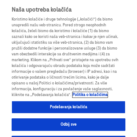
Prijavite se
Register
Naša upotreba kolačića
Koristimo kolačiće i druge tehnologije („kolačići“) da bismo
unapredili našu veb-stranicu. Pored strogo neophodnih
kolačića, želeli bismo da koristimo i kolačiće (1) da bismo
saznali kako se koristi naša veb-stranica i kakav je njen učinak,
uključujući statistiku sa više veb-stranica, (2) da bismo vam
pružili dodatne funkcije i personalizovane usluge (3) da bismo
vam obezbedili interakcije sa društvenim medijima i (4) za
Hematologija
marketing. Klikom na „Prihvati sve“ pristajete na upotrebu svih
kolačića i odgovarajuću obradu podataka koja može sadržati
informacije o vašem pregledaču (browser) i IP adresi, kao i na
otkrivanje podataka o ličnosti trećim licima, kako je dalje
opisano u našoj Politici o kolačićima/privatnosti. Za više
informacija, konfiguraciju i za povlačenje vaše saglasnosti,
kliknite na „Podešavanja kolačića“.
Politika o kolačićima
Podešavanja kolačića
Odbij sve