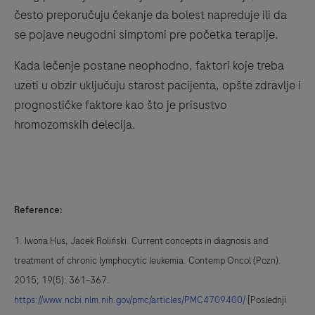
često preporučuju čekanje da bolest napreduje ili da
se pojave neugodni simptomi pre početka terapije.
Kada lečenje postane neophodno, faktori koje treba
uzeti u obzir uključuju starost pacijenta, opšte zdravlje i
prognostičke faktore kao što je prisustvo
hromozomskih delecija.
Reference:
1. Iwona Hus, Jacek Roliński. Current concepts in diagnosis and
treatment of chronic lymphocytic leukemia. Contemp Oncol (Pozn).
2015; 19(5): 361–367.
https://www.ncbi.nlm.nih.gov/pmc/articles/PMC4709400/
[Poslednji