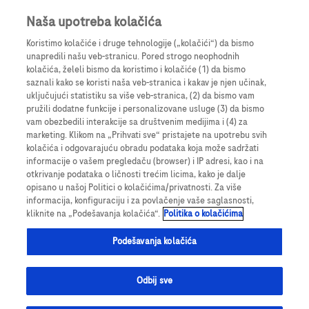
Prijavite se
Register
Naša upotreba kolačića
Koristimo kolačiće i druge tehnologije („kolačići“) da bismo
unapredili našu veb-stranicu. Pored strogo neophodnih
kolačića, želeli bismo da koristimo i kolačiće (1) da bismo
saznali kako se koristi naša veb-stranica i kakav je njen učinak,
Neuspešna verifikacija email adrese.
uključujući statistiku sa više veb-stranica, (2) da bismo vam
Nismo bili u mogućnosti da verifikujemo vašu email adresu.
pružili dodatne funkcije i personalizovane usluge (3) da bismo
vam obezbedili interakcije sa društvenim medijima i (4) za
marketing. Klikom na „Prihvati sve“ pristajete na upotrebu svih
Login
kolačića i odgovarajuću obradu podataka koja može sadržati
informacije o vašem pregledaču (browser) i IP adresi, kao i na
otkrivanje podataka o ličnosti trećim licima, kako je dalje
opisano u našoj Politici o kolačićima/privatnosti. Za više
informacija, konfiguraciju i za povlačenje vaše saglasnosti,
kliknite na „Podešavanja kolačića“.
Politika o kolačićima
Podešavanja kolačića
Odbij sve