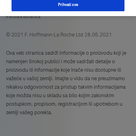
Prihvati sve
© 2021 F. Hoffmann-La Roche Ltd 28.05.2021
Ova veb stranica sadrži informacije o proizvodu koji je
namenjen širokoj publici i može sadržati detalje o
proizvodu ili informacije koje inače nisu dostupne ili
važeće u vašoj zemlji. Imajte u vidu da ne preuzimamo
nikakvu odgovornost za pristup takvim informacijama
koje možda nisu u skladu sa bilo kojim zakonskim
postupkom, propisom, registracijom ili upotrebom u
zemlji vašeg porekla.